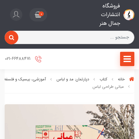
فروشگاه
انتشارات
0
جمال هنر
021-66488471
خانه
کتاب
دپارتمان: مد و لباس
آموزشی، بیسیک و فلسفه مد
مبانی طراحی لباس