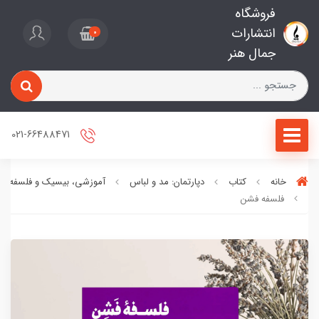
فروشگاه
انتشارات
0
جمال هنر
021-66488471
خانه
کتاب
دپارتمان: مد و لباس
آموزشی، بیسیک و فلسفه مد
فلسفه فشن