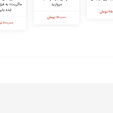
مروارید
ماگریت» به فیل
ایده یابی
تومان
160,000 تومان
600,000 تومان