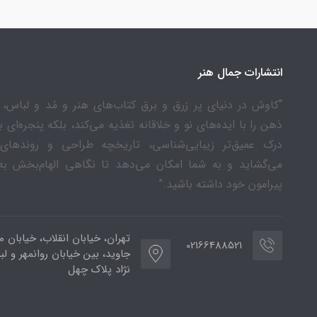
انتشارات جمال هنر
“کاوش در دنیای پر زرق و برق کتاب‌های هنر و مُد و لباس، ن
ذهن را با ایده‌های نو و خلاقانه تغذیه می‌کند، بلکه پنجره‌ای 
درک عمیق‌تر زیبایی‌شناسی، تاریخچه طراحی و روندهای
می‌گشاید و به شما امکان می‌دهد تا نگاهی الهام‌بخش به
پیرامون خود داشته باشید.”
تهران، خیابان انقلاب، خیابان م
02166488521
جاوید، بین خیابان روانمهر و لب
نژاد پلاک چهل