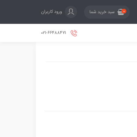
ورود کاربران
سبد خرید شما
0
021-66488471