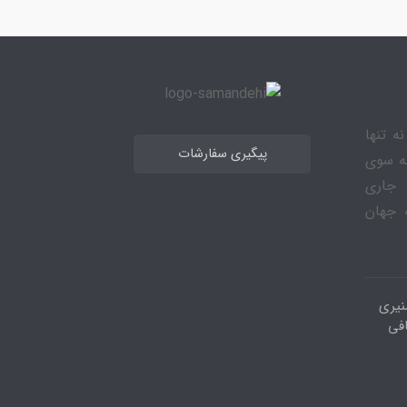
ه تنها
پیگیری سفارشات
به سوی
 جاری
 جهان
نیری
افی