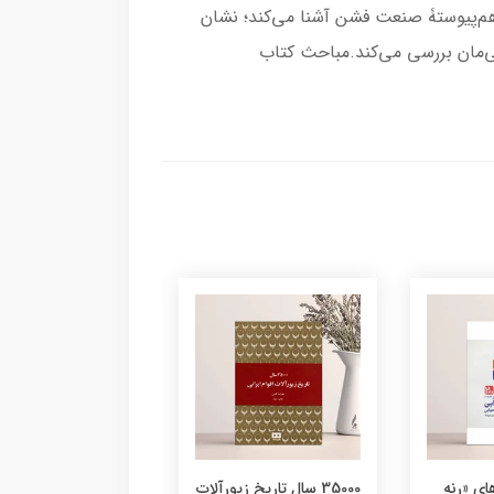
ه‌هم‌پیوستۀ صنعت فشن آشنا می‌کند؛ نشان
ی‌مان بررسی می‌کند.مباحث کتاب
ای «رنه
35000 سال تاریخ زیورآلات
نقشمایه های انسانی