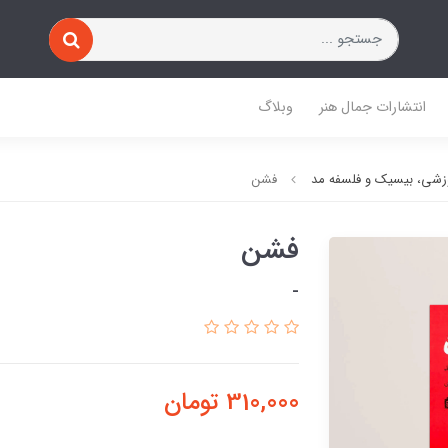
انتشارات جمال هنر
وبلاگ
زشی، بیسیک و فلسفه مد
فشن
فشن
-
310,000
تومان