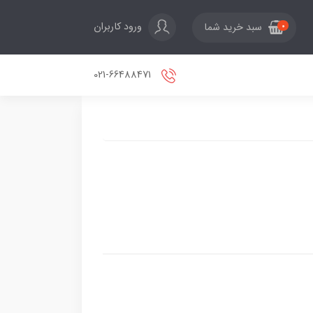
ورود کاربران
سبد خرید شما
0
021-66488471