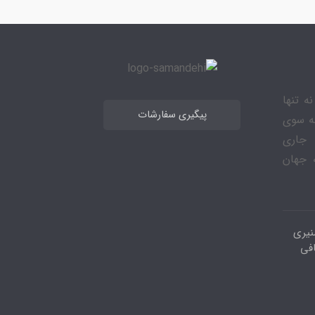
ه تنها
پیگیری سفارشات
به سوی
 جاری
 جهان
نیری
افی