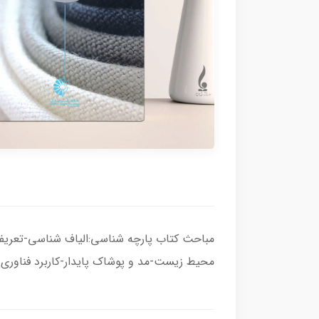
مباحث کتاب پارچه شناسی:الیاف شناسی-تعریف ن
محیط زیست-مد و پوشاک پایدار-کاربرد فناوری