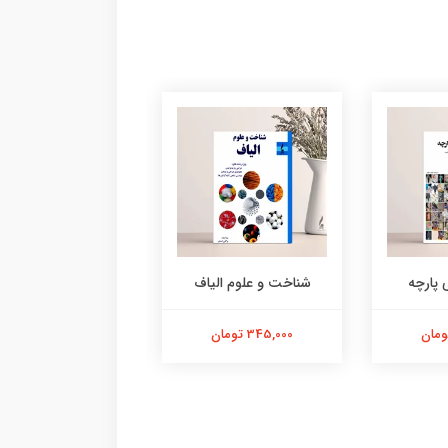
 پارچه
شناخت و علوم الیاف
الیاف نساجی
345,000 تومان
420,000 تومان