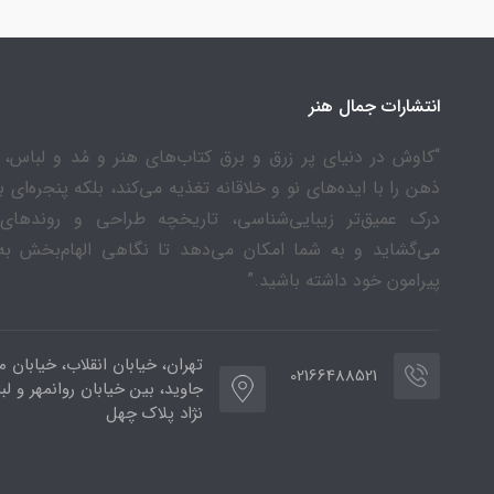
انتشارات جمال هنر
“کاوش در دنیای پر زرق و برق کتاب‌های هنر و مُد و لباس، ن
ذهن را با ایده‌های نو و خلاقانه تغذیه می‌کند، بلکه پنجره‌ای 
درک عمیق‌تر زیبایی‌شناسی، تاریخچه طراحی و روندهای
می‌گشاید و به شما امکان می‌دهد تا نگاهی الهام‌بخش به
پیرامون خود داشته باشید.”
تهران، خیابان انقلاب، خیابان م
02166488521
جاوید، بین خیابان روانمهر و لب
نژاد پلاک چهل