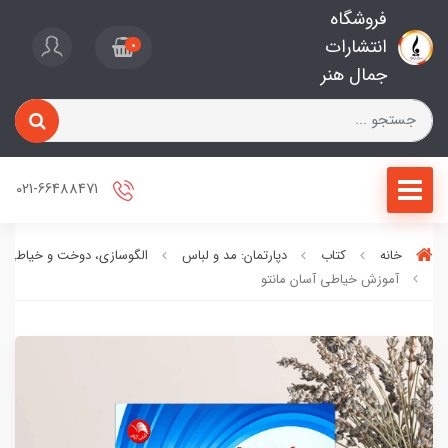
فروشگاه
انتشارات
0
جمال هنر
021-66488471
خانه
کتاب
دپارتمان: مد و لباس
الگوسازی، دوخت و خیاطی
آموزش خیاطی آسان مانتو