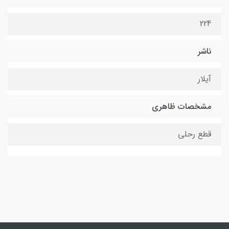
224
ناشر
آیلار
مشخصات ظاهری
قطع رحلی