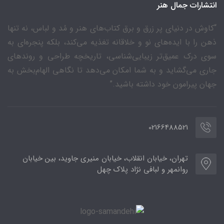
انتشارات جمال هنر
“کاوش در دنیای پر زرق و برق کتاب‌های هنر و مُد و لباس، نه تنها
ذهن را با ایده‌های نو و خلاقانه تغذیه می‌کند، بلکه پنجره‌ای به
سوی درک عمیق‌تر زیبایی‌شناسی، تاریخچه طراحی و روندهای
جاری می‌گشاید و به شما امکان می‌دهد تا نگاهی الهام‌بخش به
جهان پیرامون خود داشته باشید.”
02166488521
تهران، خیابان انقلاب، خیابان منیری جاوید، بین خیابان
روانمهر و لبافی نژاد پلاک چهل