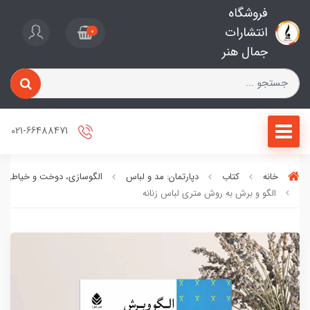
فروشگاه
انتشارات
0
جمال هنر
021-66488471
خانه
کتاب
دپارتمان: مد و لباس
الگوسازی، دوخت و خیاطی
الگو و برش به روش متری لباس زنانه