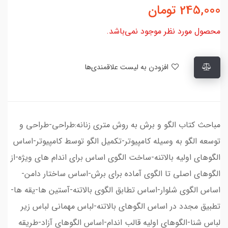
245,000
تومان
محصول مورد نظر موجود نمی‌باشد.
افزودن به لیست علاقمندی‌ها
مباحث کتاب الگو و برش به روش متری زنانه:طراحی-طراحی و
توسعه الگو به وسیله کامپیوتر-تکمیل الگو توسط کامپیوتر-اساس
الگوهای اولیه بالاتنه-ساخت الگوی اساس برای اندام های ویژه-از
الگوهای اصلی تا الگوی آماده برای برش-اساس ساختار دامن-
اساس الگوی شلوار-اساس تطابق الگوی بالاتنه-آستین ها-یقه ها-
تطبیق مجدد در اساس الگوهای بالاتنه-لباس مهمانی لباس زیر
لباس شنا-الگوهای اولیه قالب اندام-اساس الگوهای آزاد-طریقه