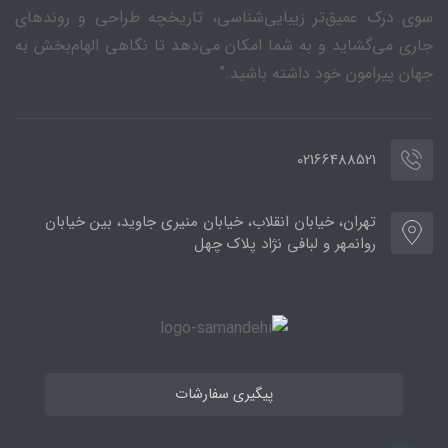
سوی درک عمیق‌تر زیبایی‌شناسی، تاریخچه طراحی و روندهای
جاری می‌گشاید و به شما امکان می‌دهد تا نگاهی الهام‌بخش به
جهان پیرامون خود داشته باشید.”
02166488521
تهران، خیابان انقلاب، خیابان منیری جاوید، بین خیابان
روانمهر و لبافی نژاد پلاک چهل
پیگیری سفارشات