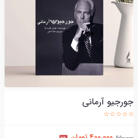
جورجیو آرمانی
400,000
تومان
450,000