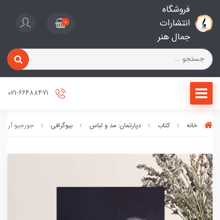
فروشگاه
انتشارات
0
جمال هنر
021-66488471
خانه
کتاب
دپارتمان: مد و لباس
بیوگرافی
جورجیو آرمان