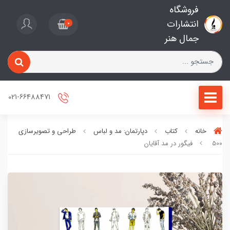
فروشگاه
انتشارات
0
جمال هنر
021-66488471
خانه
کتاب
دپارتمان: مد و لباس
طراحی و تصویرسازی
500 فیگور در مد آقایان