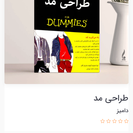
طراحی مد
دامیز