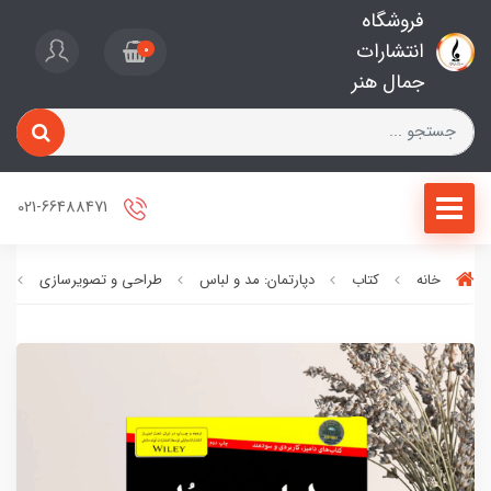
فروشگاه
انتشارات
0
جمال هنر
021-66488471
خانه
کتاب
دپارتمان: مد و لباس
طراحی و تصویرسازی
ط