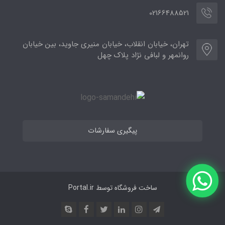
02166488521
تهران، خیابان انقلاب، خیابان منیری جاوید، بین خیابان
روانمهر و لبافی نژاد پلاک چهل
پیگیری سفارشات
ساخت فروشگاه توسط
Portal.ir