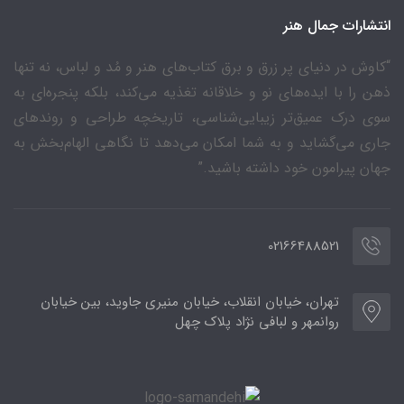
انتشارات جمال هنر
“کاوش در دنیای پر زرق و برق کتاب‌های هنر و مُد و لباس، نه تنها
ذهن را با ایده‌های نو و خلاقانه تغذیه می‌کند، بلکه پنجره‌ای به
سوی درک عمیق‌تر زیبایی‌شناسی، تاریخچه طراحی و روندهای
جاری می‌گشاید و به شما امکان می‌دهد تا نگاهی الهام‌بخش به
جهان پیرامون خود داشته باشید.”
02166488521
تهران، خیابان انقلاب، خیابان منیری جاوید، بین خیابان
روانمهر و لبافی نژاد پلاک چهل