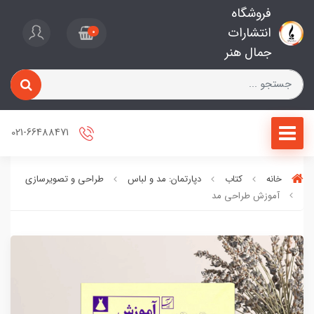
فروشگاه
انتشارات
0
جمال هنر
021-66488471
خانه
کتاب
دپارتمان: مد و لباس
طراحی و تصویرسازی
آموزش طراحی مد