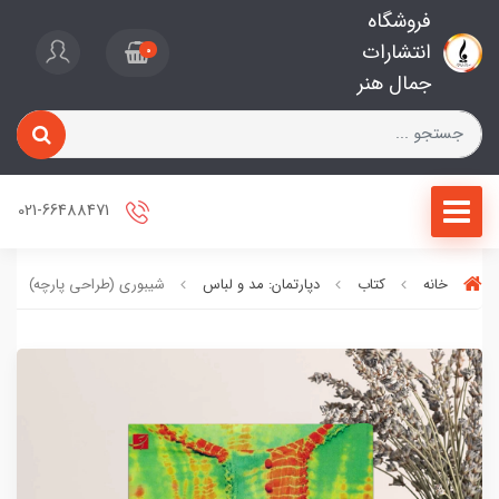
فروشگاه
انتشارات
0
جمال هنر
021-66488471
خانه
کتاب
دپارتمان: مد و لباس
شیبوری (طراحی پارچه)