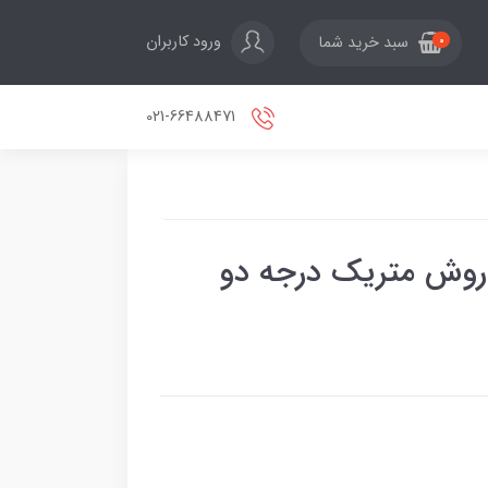
ورود کاربران
سبد خرید شما
0
021-66488471
ه روش متریک درجه دو