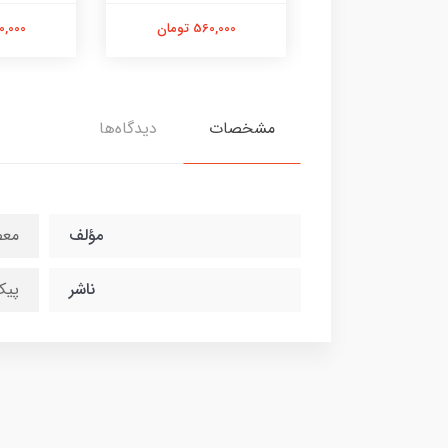
250,000 تومان
560,000 تومان
430,000 
مشخصات
دیدگاه‌ها
مؤلف
معص
ناشر
پیک