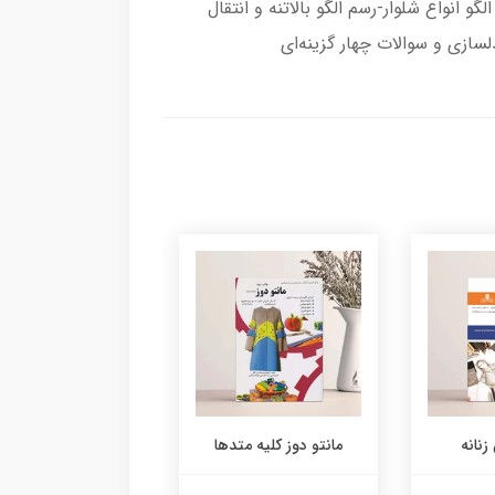
انواع شلوار-رسم الگو بالاتنه و انتقال
سازی و سوالات چهار گزینه‌ای
زنانه
مانتو دوز کلیه متدها
روپوش و روبدشامبر 
بیژاما سربند و پیش