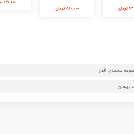
670,000 تومان
تومان
560,000 تومان
ومه محمدی القار
 ریحان