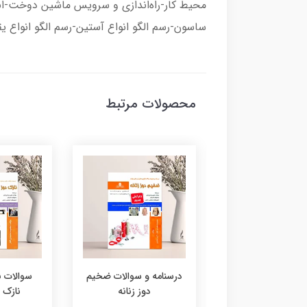
محیط کار-راه‌اندازی و سرویس ماشین دوخت-انواع
ساسون-رسم الگو انواع آستین-رسم الگو انواع یق
محصولات مرتبط
 نرم افزار الگوسازی
درسنامه و سوالات ضخیم
سوالات 
لباس
دوز زنانه
نازک د