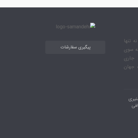
ه تنها
پیگیری سفارشات
به سوی
 جاری
 جهان
نیری
افی