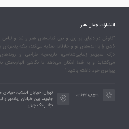
انتشارات جمال هنر
“کاوش در دنیای پر زرق و برق کتاب‌های هنر و مُد و لباس، ن
ذهن را با ایده‌های نو و خلاقانه تغذیه می‌کند، بلکه پنجره‌ای 
درک عمیق‌تر زیبایی‌شناسی، تاریخچه طراحی و روندهای
می‌گشاید و به شما امکان می‌دهد تا نگاهی الهام‌بخش به
پیرامون خود داشته باشید.”
تهران، خیابان انقلاب، خیابان م
02166488521
جاوید، بین خیابان روانمهر و لب
نژاد پلاک چهل