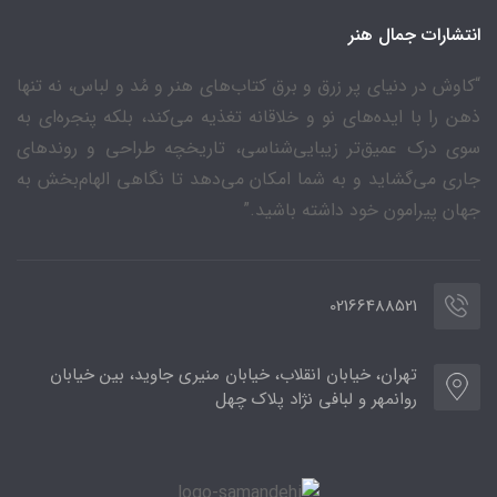
انتشارات جمال هنر
“کاوش در دنیای پر زرق و برق کتاب‌های هنر و مُد و لباس، نه تنها
ذهن را با ایده‌های نو و خلاقانه تغذیه می‌کند، بلکه پنجره‌ای به
سوی درک عمیق‌تر زیبایی‌شناسی، تاریخچه طراحی و روندهای
جاری می‌گشاید و به شما امکان می‌دهد تا نگاهی الهام‌بخش به
جهان پیرامون خود داشته باشید.”
02166488521
تهران، خیابان انقلاب، خیابان منیری جاوید، بین خیابان
روانمهر و لبافی نژاد پلاک چهل