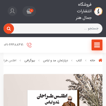
فروشگاه
انتشارات
0
جمال هنر
021-66488471
خانه
کتاب
دپارتمان: مد و لباس
بیوگرافی
اطلس طراحان