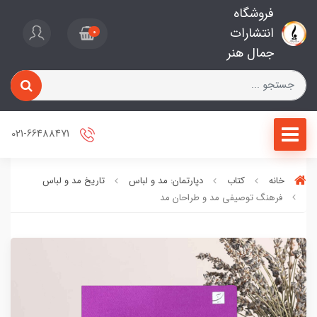
فروشگاه
انتشارات
0
جمال هنر
021-66488471
خانه
کتاب
دپارتمان: مد و لباس
تاریخ مد و لباس
فرهنگ توصیفی مد و طراحان مد