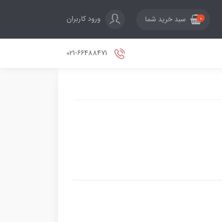
ورود کاربران
سبد خرید شما
0
021-66488471