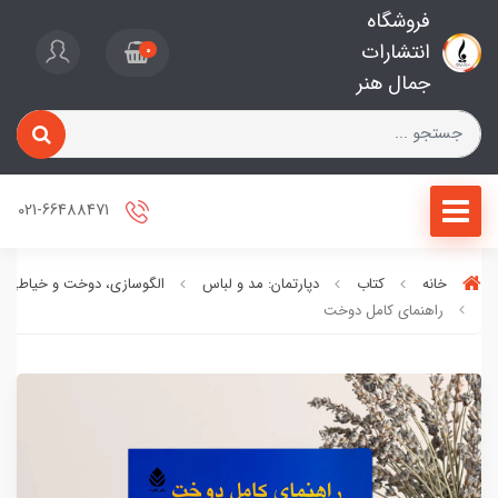
فروشگاه
انتشارات
0
جمال هنر
021-66488471
خانه
کتاب
دپارتمان: مد و لباس
الگوسازی، دوخت و خیاطی
راهنمای کامل دوخت