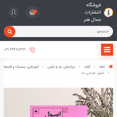
فروشگاه
انتشارات
0
جمال هنر
021-66488471
خانه
کتاب
دپارتمان: مد و لباس
آموزشی، بیسیک و فلسفه مد
اصول طراحی مد