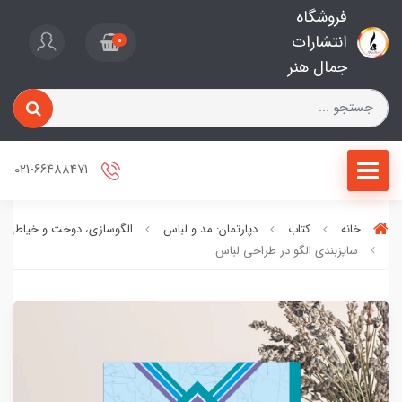
فروشگاه
انتشارات
0
جمال هنر
021-66488471
خانه
کتاب
دپارتمان: مد و لباس
الگوسازی، دوخت و خیاطی
سایزبندی الگو در طراحی لباس