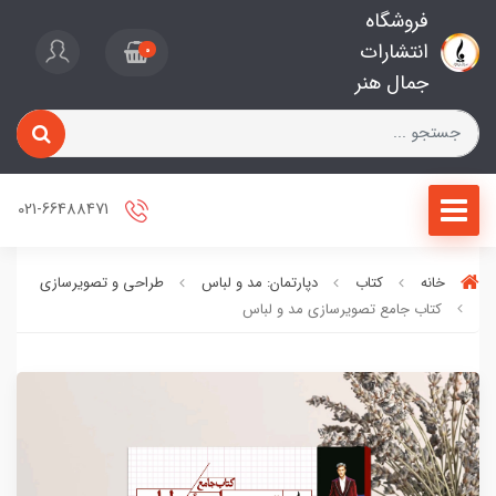
فروشگاه
انتشارات
0
جمال هنر
021-66488471
خانه
کتاب
دپارتمان: مد و لباس
طراحی و تصویرسازی
کتاب جامع تصویرسازی مد و لباس