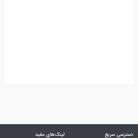
Meta Description
معرفی کتاب جامع تصویرسازی مد و لباس اثر بینا آبلینگ با
ترجمه مریم سیدی؛ راهنمای کامل طراحی مانکن، تناسب اندام،
رنگ‌آمیزی، لباس‌های مردانه و کودک، منبعی کاربردی برای
دانشجویان و طراحان مد.
دسترسی سریع
لینک‌های مفید