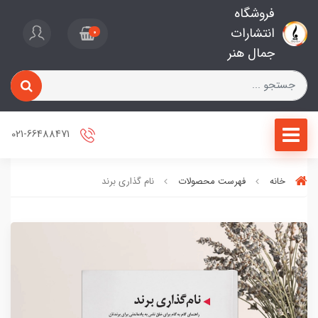
فروشگاه
انتشارات
0
جمال هنر
021-66488471
خانه
فهرست محصولات
نام گذاری برند