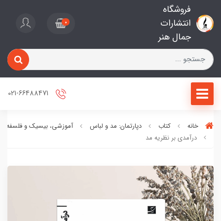
فروشگاه
انتشارات
0
جمال هنر
021-66488471
خانه
کتاب
دپارتمان: مد و لباس
آموزشی، بیسیک و فلسفه مد
درآمدی بر نظریه مد