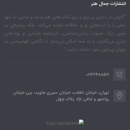
انتشارات جمال هنر
“کاوش در دنیای پر زرق و برق کتاب‌های هنر و مُد و لباس، نه تنها
ذهن را با ایده‌های نو و خلاقانه تغذیه می‌کند، بلکه پنجره‌ای به
سوی درک عمیق‌تر زیبایی‌شناسی، تاریخچه طراحی و روندهای
جاری می‌گشاید و به شما امکان می‌دهد تا نگاهی الهام‌بخش به
جهان پیرامون خود داشته باشید.”
02166488521
تهران، خیابان انقلاب، خیابان منیری جاوید، بین خیابان
روانمهر و لبافی نژاد پلاک چهل