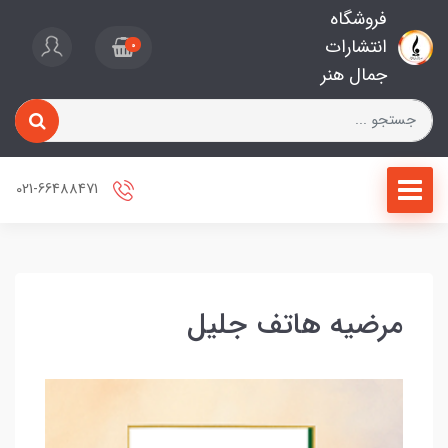
فروشگاه
انتشارات
0
جمال هنر
021-66488471
مرضیه هاتف جلیل