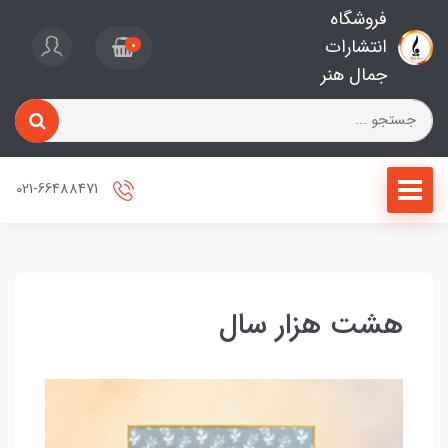
فروشگاه
انتشارات
0
جمال هنر
021-66488471
هشت هزار سال