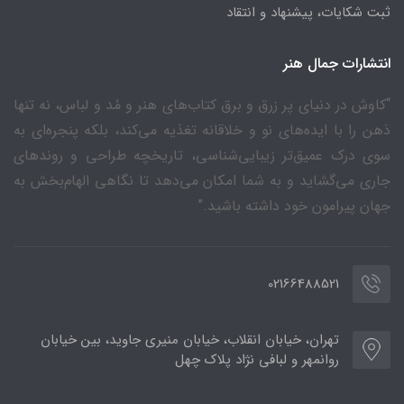
ثبت شکایات، پیشنهاد و انتقاد
انتشارات جمال هنر
“کاوش در دنیای پر زرق و برق کتاب‌های هنر و مُد و لباس، نه تنها
ذهن را با ایده‌های نو و خلاقانه تغذیه می‌کند، بلکه پنجره‌ای به
سوی درک عمیق‌تر زیبایی‌شناسی، تاریخچه طراحی و روندهای
جاری می‌گشاید و به شما امکان می‌دهد تا نگاهی الهام‌بخش به
جهان پیرامون خود داشته باشید.”
02166488521
تهران، خیابان انقلاب، خیابان منیری جاوید، بین خیابان
روانمهر و لبافی نژاد پلاک چهل