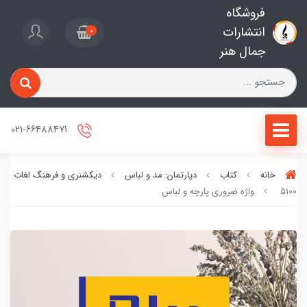
فروشگاه
انتشارات
0
جمال هنر
021-66488471
خانه
کتاب
دپارتمان: مد و لباس
دیکشنری و فرهنگ لغات
5100 واژه ضروری پارچه و لباس