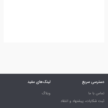
Vocabulary fashion design,
5100 fashion textile words book
دسترسی سریع
لینک‌های مفید
تماس با ما
وبلاگ
ثبت شکایات، پیشنهاد و انتقاد