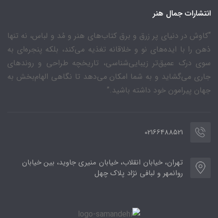
انتشارات جمال هنر
“کاوش در دنیای پر زرق و برق کتاب‌های هنر و مُد و لباس، نه تنها
ذهن را با ایده‌های نو و خلاقانه تغذیه می‌کند، بلکه پنجره‌ای به
سوی درک عمیق‌تر زیبایی‌شناسی، تاریخچه طراحی و روندهای
جاری می‌گشاید و به شما امکان می‌دهد تا نگاهی الهام‌بخش به
جهان پیرامون خود داشته باشید.”
02166488521
تهران، خیابان انقلاب، خیابان منیری جاوید، بین خیابان
روانمهر و لبافی نژاد پلاک چهل