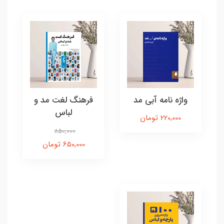
واژه نامه آبی مد
فرهنگ لغت مد و
لباس
220,000 تومان
850,000
650,000 تومان