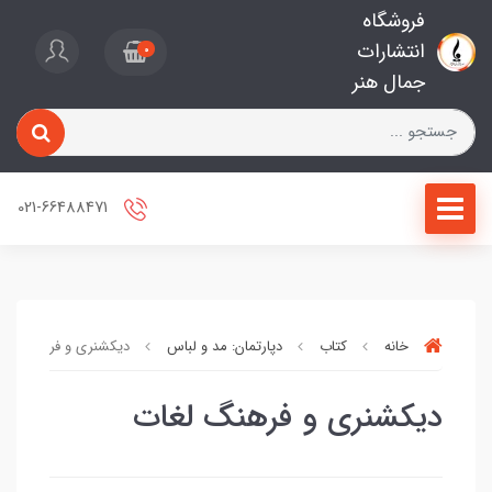
فروشگاه
انتشارات
0
جمال هنر
021-66488471
خانه
کتاب
دپارتمان: مد و لباس
دیکشنری و فرهنگ لغا
دیکشنری و فرهنگ لغات