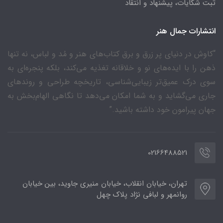
ثبت شکایات، پیشنهاد و انتقاد
انتشارات جمال هنر
“کاوش در دنیای پر زرق و برق کتاب‌های هنر و مُد و لباس، نه تنها
ذهن را با ایده‌های نو و خلاقانه تغذیه می‌کند، بلکه پنجره‌ای به
سوی درک عمیق‌تر زیبایی‌شناسی، تاریخچه طراحی و روندهای
جاری می‌گشاید و به شما امکان می‌دهد تا نگاهی الهام‌بخش به
جهان پیرامون خود داشته باشید.”
02166488521
تهران، خیابان انقلاب، خیابان منیری جاوید، بین خیابان
روانمهر و لبافی نژاد پلاک چهل