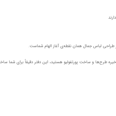
ارند
ر طراحی لباس جمال همان نقطه‌ی آغاز الهام شماست.
ذخیره طرح‌ها و ساخت پورتفولیو هستید، این دفتر دقیقاً برای شما سا
فتر پورتفولیو طراحی مد، طراحی مد و فشن، تصویرسازی لباس، دفتر ط