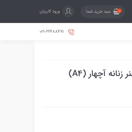
ورود کاربران
سبد خرید شما
0
021-66488471
انه آچهار (A4)