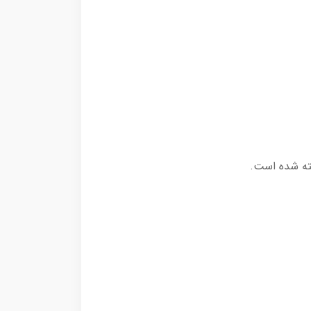
خته شده است.
راحی هنرجوی لباس، دفتر طراحی فشن زنانه،