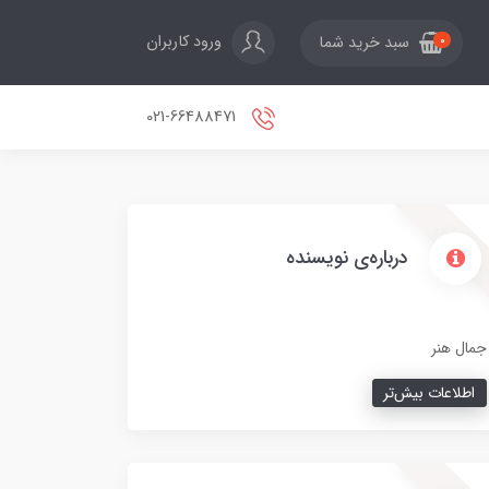
ورود کاربران
سبد خرید شما
0
021-66488471
درباره‌ی نویسنده
جمال هنر
اطلاعات بیش‌تر