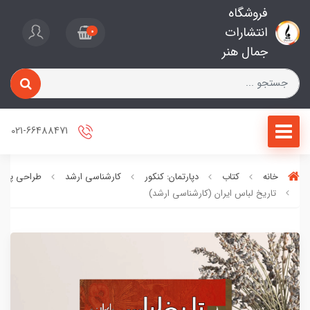
فروشگاه
انتشارات
0
جمال هنر
021-66488471
خانه
کتاب
دپارتمان: کنکور
کارشناسی ارشد
طراحی پارچ
تاریخ لباس ایران (کارشناسی ارشد)