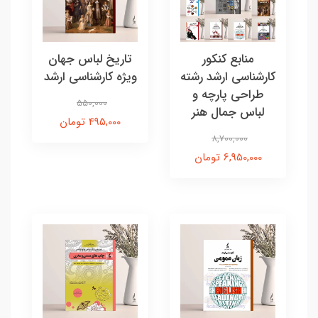
منابع کنکور
تاریخ لباس جهان
کارشناسی ارشد رشته
ویژه کارشناسی ارشد
طراحی پارچه و
550,000
لباس جمال هنر
495,000 تومان
8,700,000
6,950,000 تومان