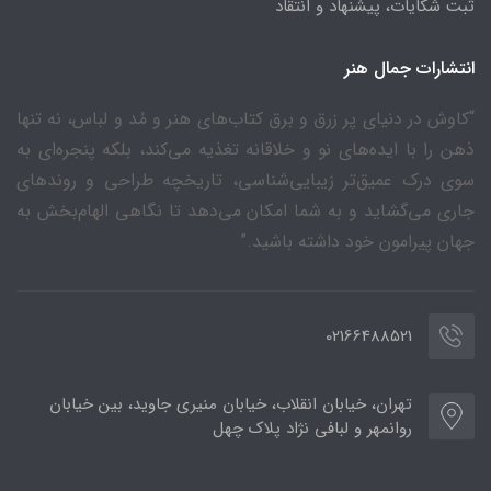
ثبت شکایات، پیشنهاد و انتقاد
انتشارات جمال هنر
“کاوش در دنیای پر زرق و برق کتاب‌های هنر و مُد و لباس، نه تنها
ذهن را با ایده‌های نو و خلاقانه تغذیه می‌کند، بلکه پنجره‌ای به
سوی درک عمیق‌تر زیبایی‌شناسی، تاریخچه طراحی و روندهای
جاری می‌گشاید و به شما امکان می‌دهد تا نگاهی الهام‌بخش به
جهان پیرامون خود داشته باشید.”
02166488521
تهران، خیابان انقلاب، خیابان منیری جاوید، بین خیابان
روانمهر و لبافی نژاد پلاک چهل