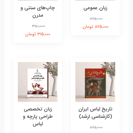
زبان عمومی
چاپ‌های سنتی و
مدرن
895,000
825,000 تومان
350,000
315,000 تومان
تاریخ لباس ایران
زبان تخصصی
(کارشناسی ارشد)
طراحی پارچه و
لباس
895,000