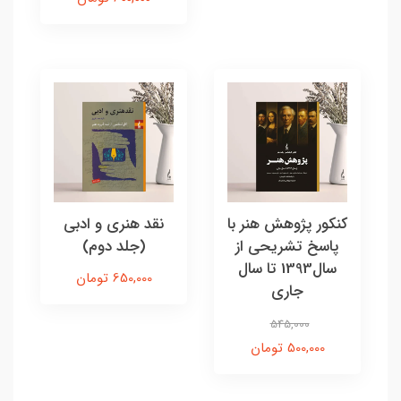
کنکور پژوهش هنر با
نقد هنری و ادبی
پاسخ تشریحی از
(جلد دوم)
سال1393 تا سال
650,000 تومان
جاری
545,000
500,000 تومان