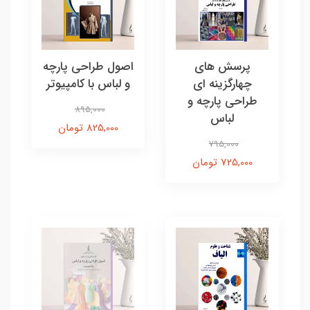
پرسش های
اصول طراحی پارچه
چهارگزینه ای
و لباس با کامپیوتر
طراحی پارچه و
895,000
لباس
825,000 تومان
795,000
725,000 تومان