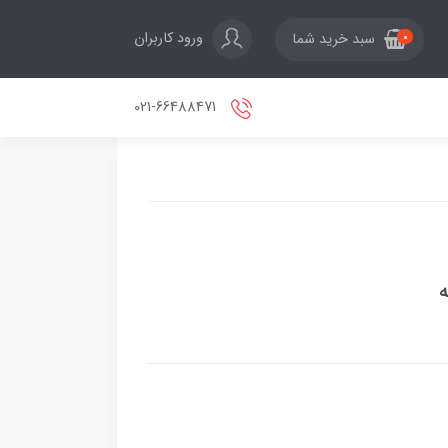
ورود کاربران
سبد خرید شما
0
021-66488471
ه