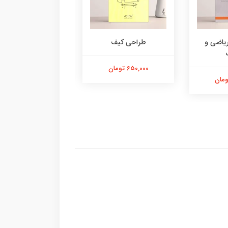
یاضی و
طراحی کیف
شیبوری (طراحی پار
650,000 تومان
250,000 تومان