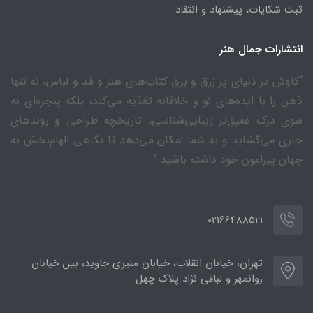
ثبت شکایات، پیشنهاد و انتقاد
انتشارات جمال هنر
“کاوش در دنیای پر زرق و برق کتاب‌های هنر و مُد و لباس، نه تنها
ذهن را با ایده‌های نو و خلاقانه تغذیه می‌کند، بلکه پنجره‌ای به
سوی درک عمیق‌تر زیبایی‌شناسی، تاریخچه طراحی و روندهای
جاری می‌گشاید و به شما امکان می‌دهد تا نگاهی الهام‌بخش به
جهان پیرامون خود داشته باشید.”
02166488521
تهران، خیابان انقلاب، خیابان منیری جاوید، بین خیابان
روانمهر و لبافی نژاد پلاک چهل