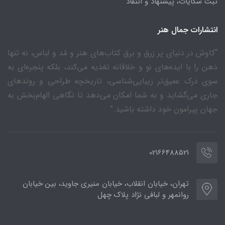
ثبت شکایات، پیشنهاد و انتقاد
انتشارات جمال هنر
“کاوش در دنیای پر زرق و برق کتاب‌های هنر و مُد و لباس، نه تنها
ذهن را با ایده‌های نو و خلاقانه تغذیه می‌کند، بلکه پنجره‌ای به
سوی درک عمیق‌تر زیبایی‌شناسی، تاریخچه طراحی و روندهای
جاری می‌گشاید و به شما امکان می‌دهد تا نگاهی الهام‌بخش به
جهان پیرامون خود داشته باشید.”
02166488521
تهران، خیابان انقلاب، خیابان منیری جاوید، بین خیابان
روانمهر و لبافی نژاد پلاک چهل