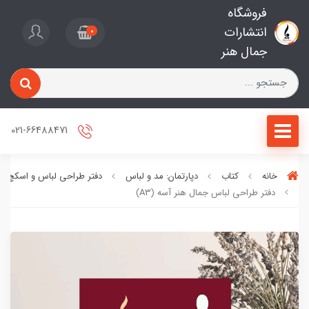
فروشگاه
انتشارات
0
جمال هنر
021-66488471
خانه
کتاب
دپارتمان: مد و لباس
دفتر طراحی لباس و اسکچ
دفتر طراحی لباس جمال هنر آسه (A3)