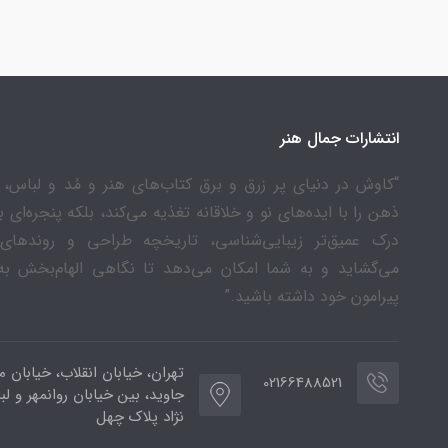
انتشارات جمال هنر
“کاوش در دنیای پر زرق و برق کتاب‌های هنر و مُد و لباس، ن
ذهن را با ایده‌های نو و خلاقانه تغذیه می‌کند، بلکه پنجره‌ای 
درک عمیق‌تر زیبایی‌شناسی، تاریخچه طراحی و روندهای
می‌گشاید و به شما امکان می‌دهد تا نگاهی الهام‌بخش به
پیرامون خود داشته باشید.”
تهران، خیابان انقلاب، خیابان م
02166488521
جاوید، بین خیابان روانمهر و لب
نژاد پلاک چهل