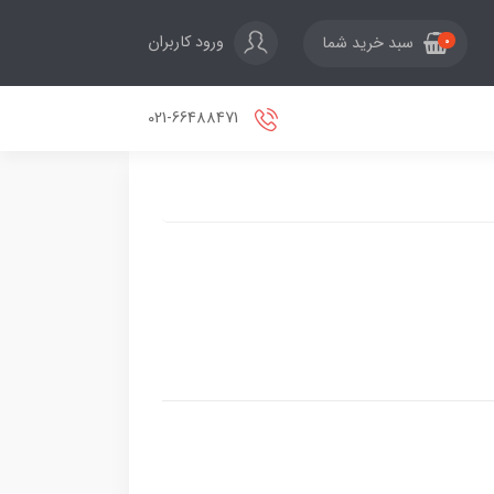
ورود کاربران
سبد خرید شما
0
021-66488471