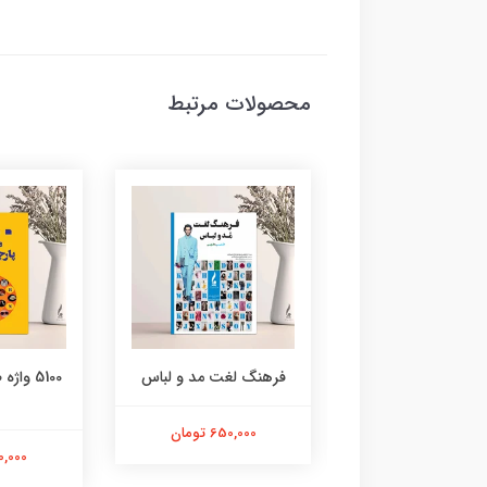
محصولات مرتبط
گ لغت مد و لباس
5100 واژه ضروری پارچه و
فرهنگ ت
لباس
طر
650,000 تومان
300,000 تومان
,850,000