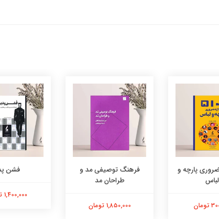
وصیفی مد و
فشن پدیا
فرهنگ لغت مد
احان مد
1,400,000 تومان
650,000 تومان
1 تومان