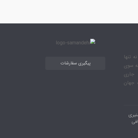
ه تنها
پیگیری سفارشات
به سوی
 جاری
 جهان
نیری
افی