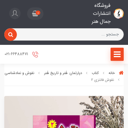
فروشگاه
انتشارات
0
جمال هنر
021-66488471
خانه
کتاب
دپارتمان: هُنر و تاریخ هُنر
نقوش و نمادشناسی
نقوش فانتزی 2