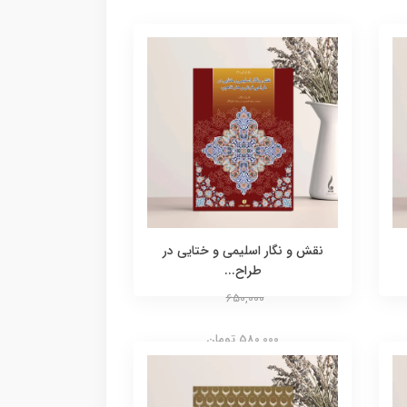
نقش و نگار اسلیمی و ختایی در
طراح...
650,000
580,000 تومان