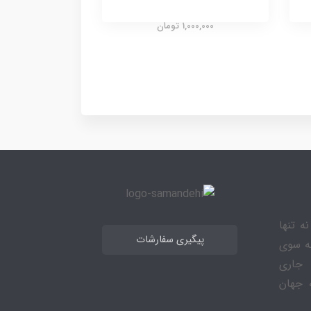
1,000,000 تومان
ه تنها
پیگیری سفارشات
به سوی
 جاری
 جهان