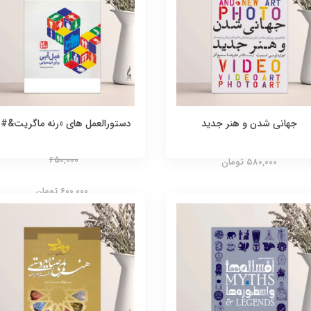
جهانی شدن و هنر جدید
دستورالعمل های «رنه ماگریت&#..
650,000
580,000 تومان
600,000 تومان