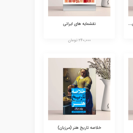
..
نقشمایه های ایرانی
240,000 تومان
خلاصه تاریخ هنر (مرزبان)