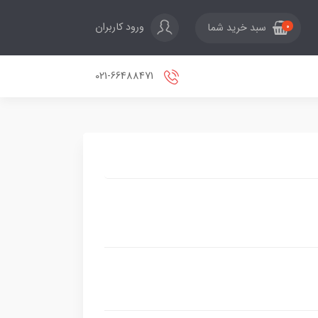
ورود کاربران
سبد خرید شما
0
021-66488471