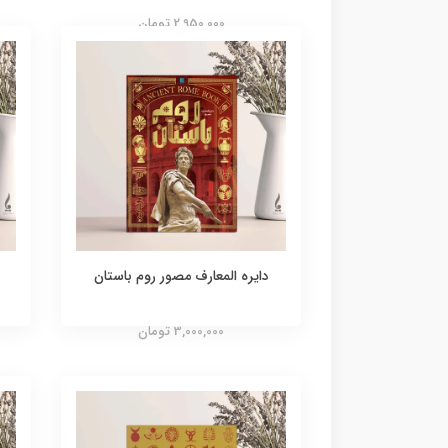
2,950,000 تومان
دایره المعارف مصور روم باستان
د
3,000,000 تومان