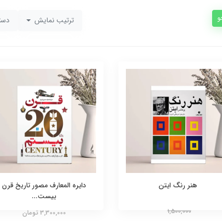
و
ترتیب نمایش
دست
هنر رنگ ایتن
دایره المعارف مصور تاریخ قرن
بیست...
1,500,000
3,300,000 تومان