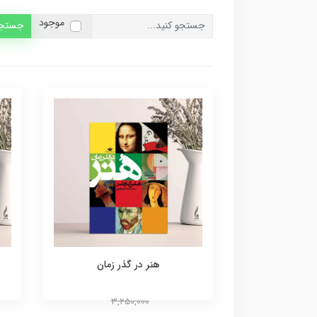
موجود
جستج
هنر در گذر زمان
3,250,000