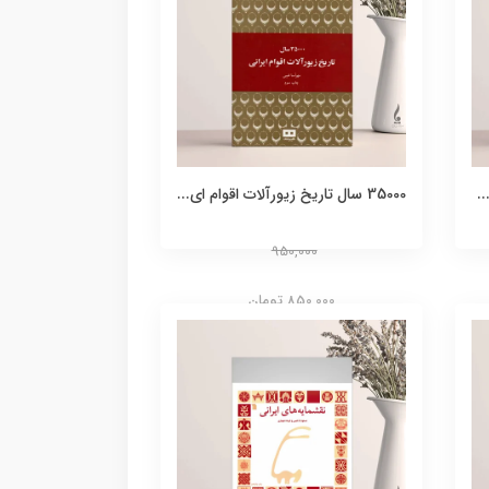
.
35000 سال تاریخ زیورآلات اقوام ای...
950,000
850,000 تومان