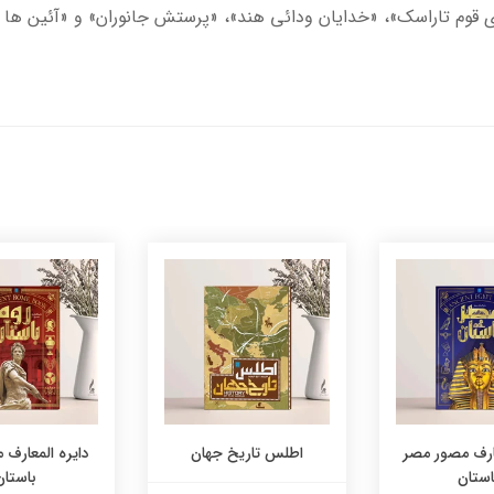
های قوم تاراسک»، «خدایان ودائی هند»، «پرستش جانوران» و «آئین ها
عارف مصور مصر
اطلس تاریخ جهان
دایره المعارف 
استان
باستان