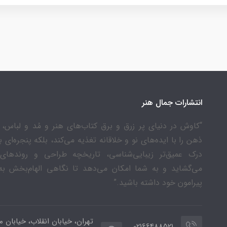
انتشارات جمال هنر
“کاوش در دنیای پر زرق و برق کتاب‌های هنر و مُد و لباس، ن
ذهن را با ایده‌های نو و خلاقانه تغذیه می‌کند، بلکه پنجره‌ای 
درک عمیق‌تر زیبایی‌شناسی، تاریخچه طراحی و روندهای
می‌گشاید و به شما امکان می‌دهد تا نگاهی الهام‌بخش به
پیرامون خود داشته باشید.”
تهران، خیابان انقلاب، خیابان م
02166488521