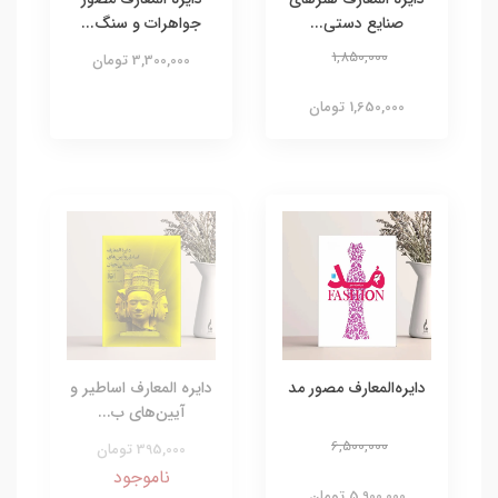
صنایع دستی...
جواهرات و سنگ...
1,850,000
3,300,000 تومان
1,650,000 تومان
دایره‌المعارف مصور مد
دایره المعارف اساطیر و
آیین‌های ب...
6,500,000
395,000 تومان
ناموجود
5,900,000 تومان