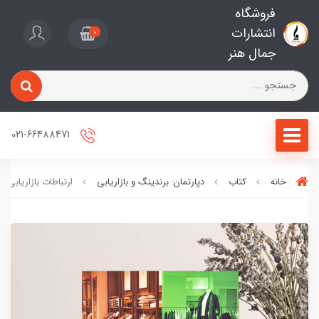
فروشگاه
انتشارات
0
جمال هنر
021-66488471
خانه
کتاب
دپارتمان: برندینگ و بازاریابی
ارتباطات بازاریابی م