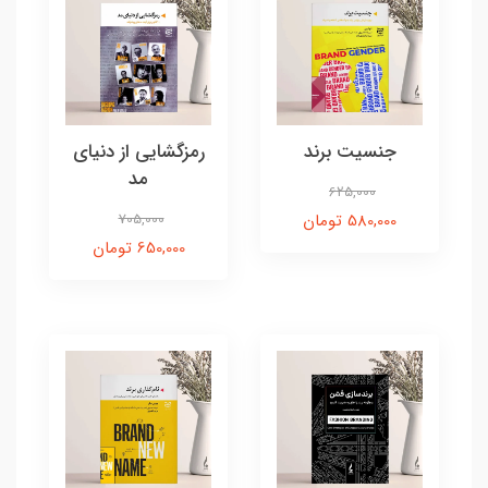
جنسیت برند
رمزگشایی از دنیای
مد
625,000
580,000 تومان
705,000
650,000 تومان