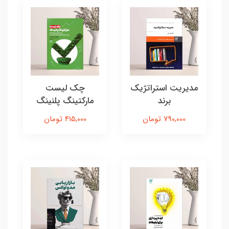
مدیریت استراتژیک
چک لیست
برند
مارکتینگ پلنینگ
790,000 تومان
415,000 تومان