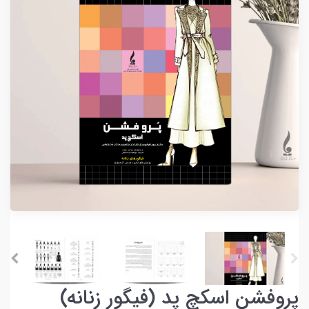
پروفشن اسکچ پد (فیگور زنانه)