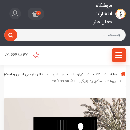
فروشگاه
انتشارات
0
جمال هنر
021-66488471
خانه
کتاب
دپارتمان: مد و لباس
دفتر طراحی لباس و اسکچ
پروفشن اسکچ پد (فیگور زنانه) Profashion