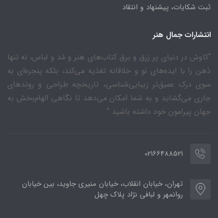
ثبت شکایات، پیشنهاد و انتقاد
انتشارات جمال هنر
“کاوش در دنیای پر زرق و برق کتاب‌های هنر و مُد و لباس، نه تنها
ذهن را با ایده‌های نو و خلاقانه تغذیه می‌کند، بلکه پنجره‌ای به
سوی درک عمیق‌تر زیبایی‌شناسی، تاریخچه طراحی و روندهای
جاری می‌گشاید و به شما امکان می‌دهد تا نگاهی الهام‌بخش به
جهان پیرامون خود داشته باشید.”
02166488521
تهران، خیابان انقلاب، خیابان منیری جاوید، بین خیابان
روانمهر و لبافی نژاد پلاک چهل