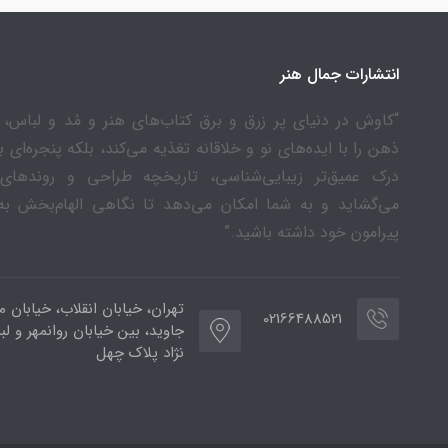
انتشارات جمال هنر
“کاوش در دنیای پر زرق و برق کتاب‌های هنر و مُد و لباس، ن
ذهن را با ایده‌های نو و خلاقانه تغذیه می‌کند، بلکه پنجره‌ای 
درک عمیق‌تر زیبایی‌شناسی، تاریخچه طراحی و روندهای
می‌گشاید و به شما امکان می‌دهد تا نگاهی الهام‌بخش به
پیرامون خود داشته باشید.”
تهران، خیابان انقلاب، خیابان م
02166488521
جاوید، بین خیابان روانمهر و لب
نژاد پلاک چهل