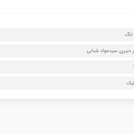
 انگ
ر دبیری, سیدجواد شبانی
لیک