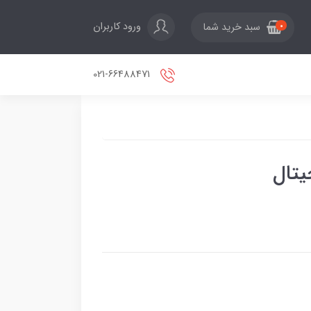
ورود کاربران
سبد خرید شما
0
021-66488471
یتال