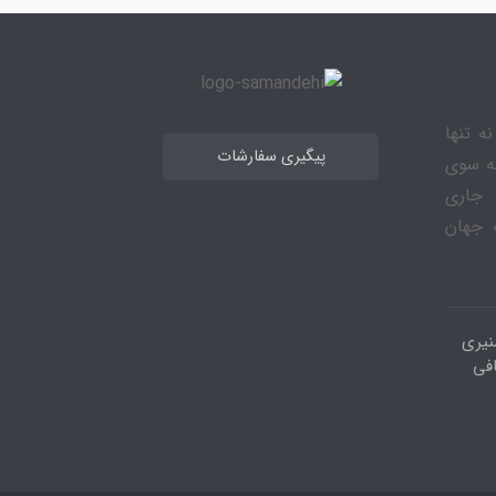
ه تنها
پیگیری سفارشات
به سوی
 جاری
 جهان
نیری
افی