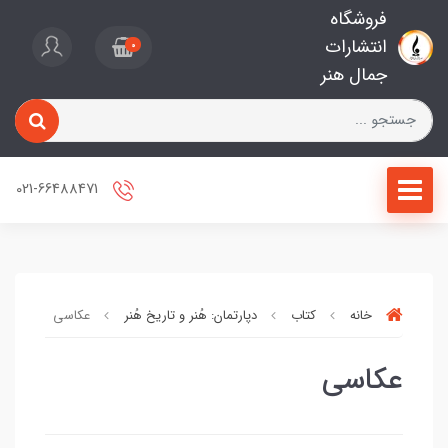
فروشگاه
انتشارات
0
جمال هنر
021-66488471
خانه
کتاب
دپارتمان: هُنر و تاریخ هُنر
عکاسی
عکاسی