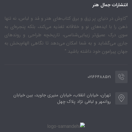
انتشارات جمال هنر
“کاوش در دنیای پر زرق و برق کتاب‌های هنر و مُد و لباس، نه تنها
ذهن را با ایده‌های نو و خلاقانه تغذیه می‌کند، بلکه پنجره‌ای به
سوی درک عمیق‌تر زیبایی‌شناسی، تاریخچه طراحی و روندهای
جاری می‌گشاید و به شما امکان می‌دهد تا نگاهی الهام‌بخش به
جهان پیرامون خود داشته باشید.”
02166488521
تهران، خیابان انقلاب، خیابان منیری جاوید، بین خیابان
روانمهر و لبافی نژاد پلاک چهل