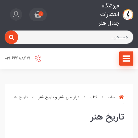
فروشگاه
انتشارات
0
جمال هنر
021-66488471
خانه
کتاب
دپارتمان: هُنر و تاریخ هُنر
تاریخ هنر
تاریخ هنر