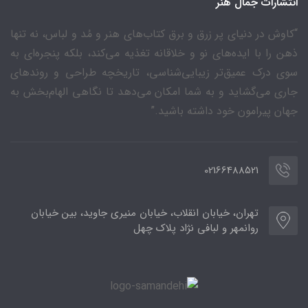
انتشارات جمال هنر
“کاوش در دنیای پر زرق و برق کتاب‌های هنر و مُد و لباس، نه تنها
ذهن را با ایده‌های نو و خلاقانه تغذیه می‌کند، بلکه پنجره‌ای به
سوی درک عمیق‌تر زیبایی‌شناسی، تاریخچه طراحی و روندهای
جاری می‌گشاید و به شما امکان می‌دهد تا نگاهی الهام‌بخش به
جهان پیرامون خود داشته باشید.”
02166488521
تهران، خیابان انقلاب، خیابان منیری جاوید، بین خیابان
روانمهر و لبافی نژاد پلاک چهل