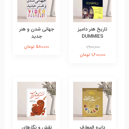
تاریخ هنر دامیز
جهانی شدن و هنر
DUMMIES
جدید
580,000 تومان
1,900,000
1,600,000 تومان
دایره‌ المعارف
نقش و نگارهای