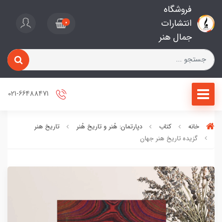
فروشگاه
انتشارات
0
جمال هنر
021-66488471
خانه
کتاب
دپارتمان: هُنر و تاریخ هُنر
تاریخ هنر
گزیده تاریخ هنر جهان‏‫