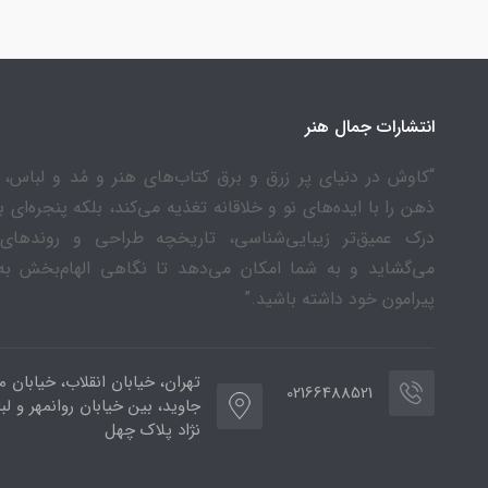
انتشارات جمال هنر
“کاوش در دنیای پر زرق و برق کتاب‌های هنر و مُد و لباس، ن
ذهن را با ایده‌های نو و خلاقانه تغذیه می‌کند، بلکه پنجره‌ای 
درک عمیق‌تر زیبایی‌شناسی، تاریخچه طراحی و روندهای
می‌گشاید و به شما امکان می‌دهد تا نگاهی الهام‌بخش به
پیرامون خود داشته باشید.”
تهران، خیابان انقلاب، خیابان م
02166488521
جاوید، بین خیابان روانمهر و لب
نژاد پلاک چهل