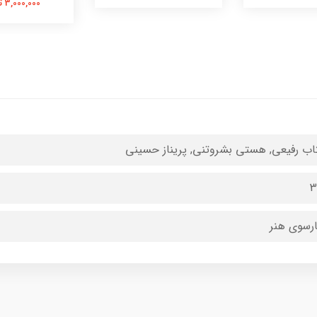
3,000,000 تومان
اب رفیعی, هستی بشروتنی, پریناز حسینی
3
رسوی هنر