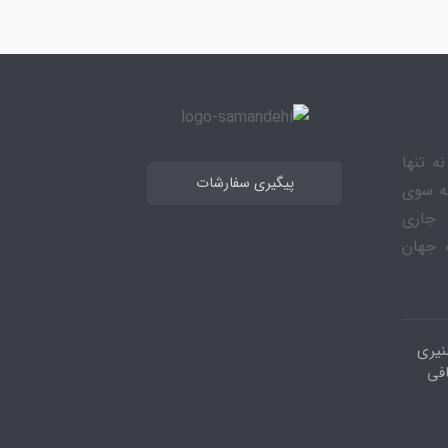
ه تنها
پیگیری سفارشات
به سوی
 جاری
 جهان
نیری
افی