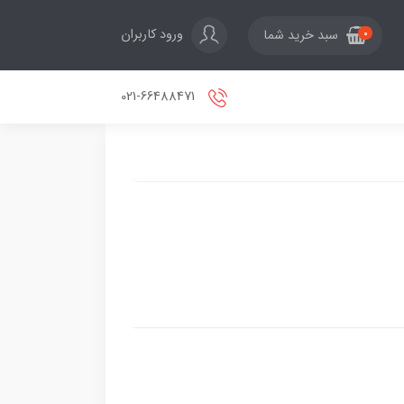
ورود کاربران
سبد خرید شما
0
021-66488471