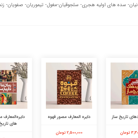
يان- سده هاي اوليه هجري- سلجوقيان-مغول- تیموریان- صفویان- زند و
های تاریخ ساز
دایره المعارف مصور قهوه
دایره‌المعارف 
های تاریخ
 تومان
2,500,000 تومان