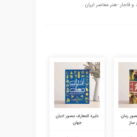
 قاجار -هنر معاصر ایران
مصور رمان
دایره المعارف مصور ادیان
تاریخ هنر دامیز
 ساز
جهان
DUMMIES