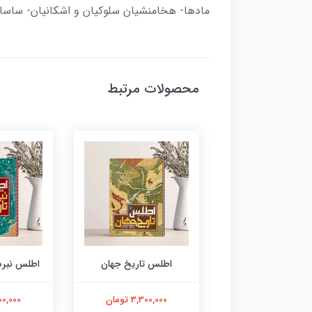
مادها- هخامنشيان سلوكيان و اشكانيان- ساسان
محصولات مرتبط
 المعارف مصور سفر
اطلس تاریخ جهان
اطلس نبرد
در تاریخ
3,300,000 تومان
3,300,000