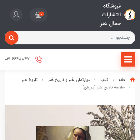
فروشگاه
انتشارات
0
جمال هنر
021-66488471
خانه
کتاب
دپارتمان: هُنر و تاریخ هُنر
تاریخ هنر
خلاصه تاریخ هنر (مرزبان)