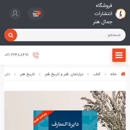
فروشگاه
انتشارات
0
جمال هنر
021-66488471
خانه
کتاب
دپارتمان: هُنر و تاریخ هُنر
تاریخ هنر
دایره ا