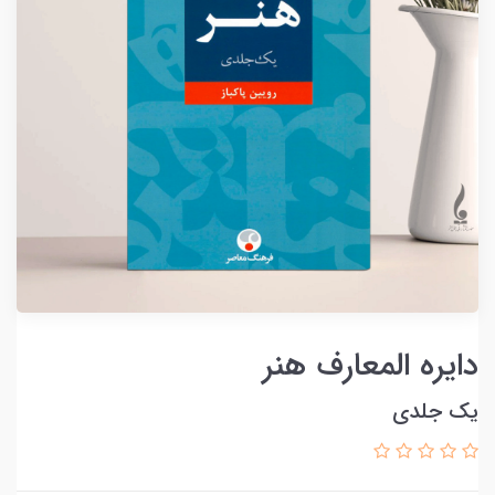
دایره المعارف هنر
یک جلدی