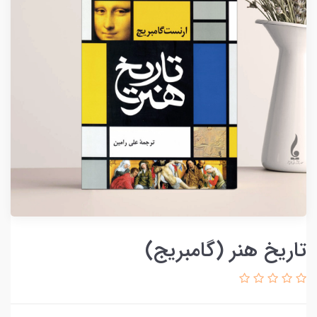
تاریخ هنر (گامبریج)