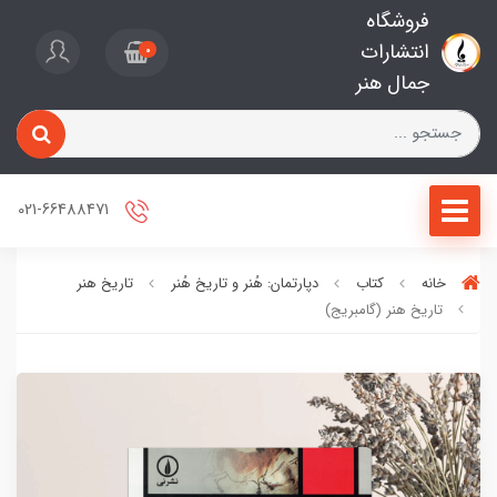
فروشگاه
انتشارات
0
جمال هنر
021-66488471
خانه
کتاب
دپارتمان: هُنر و تاریخ هُنر
تاریخ هنر
تاریخ هنر (گامبریج)